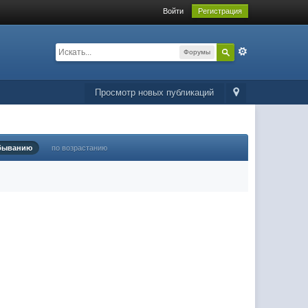
Войти
Регистрация
Форумы
Просмотр новых публикаций
быванию
по возрастанию