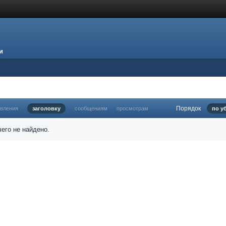
и
Порядок
овления
заголовку
сообщениям
просмотрам
по у
его не найдено.