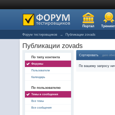
Портал
Тренинг
Форум тестировщиков
→
Публикации zovads
Публикации zovads
Сортировать
дате обн
По типу контента
Форумы
По вашему запросу нич
Пользователи
Календарь
По пользователю
Темы и сообщения
Все темы
Все сообщения