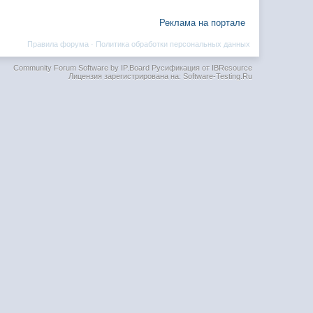
Реклама на портале
Правила форума
·
Политика обработки персональных данных
Community Forum Software by IP.Board
Русификация от IBResource
Лицензия зарегистрирована на: Software-Testing.Ru