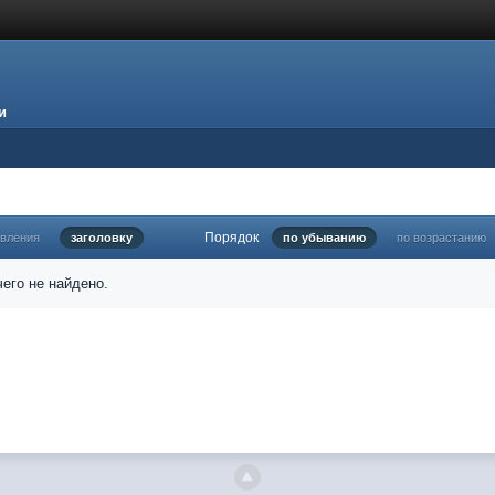
и
Порядок
овления
заголовку
по убыванию
по возрастанию
его не найдено.