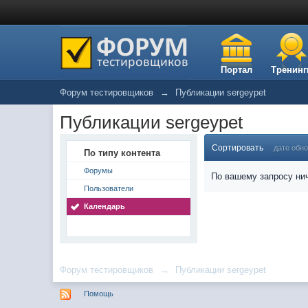
Портал
Тренинг
Форум тестировщиков
→
Публикации sergeypet
Публикации sergeypet
Сортировать
дате обн
По типу контента
Форумы
По вашему запросу нич
Пользователи
Календарь
Форум тестировщиков
→
Публикации sergeypet
Помощь