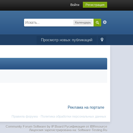
Войти
Регистрация
Календарь
Просмотр новых публикаций
Реклама на портале
Правила форума
·
Политика обработки персональных данных
Community Forum Software by IP.Board
Русификация от IBResource
Лицензия зарегистрирована на: Software-Testing.Ru