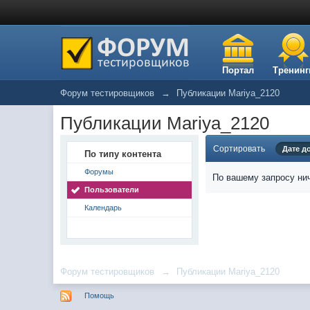
Портал
Тренинг
Форум тестировщиков
→
Публикации Mariya_2120
Публикации Mariya_2120
Сортировать
Дате д
По типу контента
Форумы
По вашему запросу нич
Пользователи
Календарь
Форум тестировщиков
→
Публикации Mariya_2120
Помощь