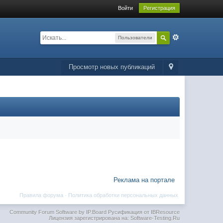
Войти
Регистрация
Пользователи
Просмотр новых публикаций
Реклама на портале
Правила форума
·
Политика обработки персональных данных
Community Forum Software by IP.Board
Русификация от IBResource
Лицензия зарегистрирована на: Software-Testing.Ru