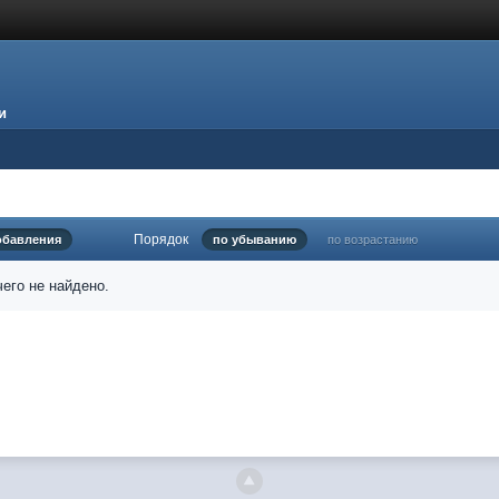
и
Порядок
обавления
по убыванию
по возрастанию
его не найдено.