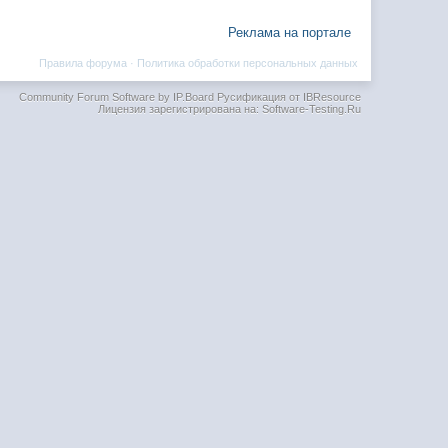
Реклама на портале
Правила форума
·
Политика обработки персональных данных
Community Forum Software by IP.Board
Русификация от IBResource
Лицензия зарегистрирована на: Software-Testing.Ru