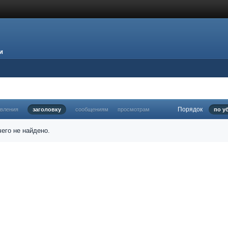
и
Порядок
овления
заголовку
сообщениям
просмотрам
по у
его не найдено.