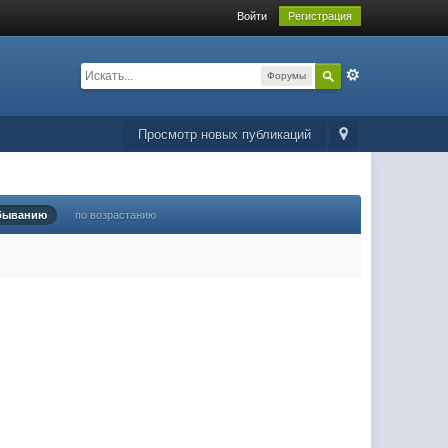
Войти
Регистрация
Форумы
Просмотр новых публикаций
быванию
по возрастанию