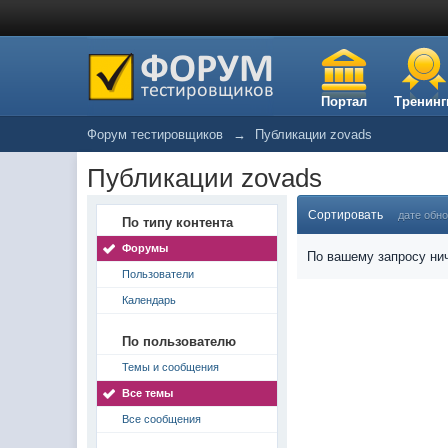
Портал
Тренинг
Форум тестировщиков
→
Публикации zovads
Публикации zovads
Сортировать
дате обн
По типу контента
Форумы
По вашему запросу нич
Пользователи
Календарь
По пользователю
Темы и сообщения
Все темы
Все сообщения