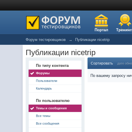
Портал
Тренинг
Форум тестировщиков
→
Публикации nicetrip
Публикации nicetrip
Сортировать
дате обн
По типу контента
Форумы
По вашему запросу нич
Пользователи
Календарь
По пользователю
Темы и сообщения
Все темы
Все сообщения