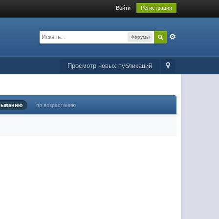
Войти
Регистрация
Форумы
Просмотр новых публикаций
быванию
по возрастанию