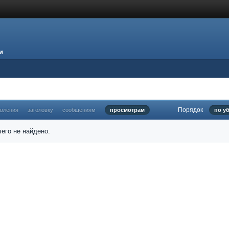
и
Порядок
овления
заголовку
сообщениям
просмотрам
по у
его не найдено.