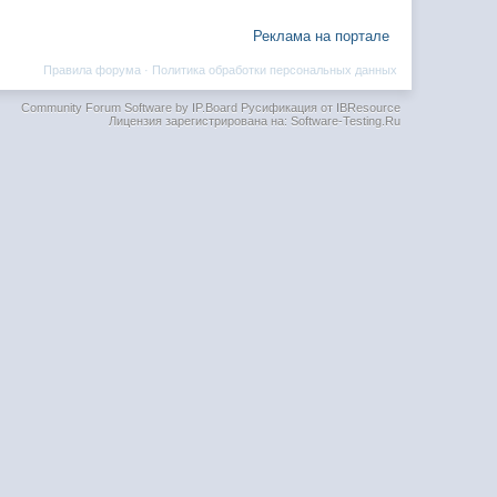
Реклама на портале
Правила форума
·
Политика обработки персональных данных
Community Forum Software by IP.Board
Русификация от IBResource
Лицензия зарегистрирована на: Software-Testing.Ru