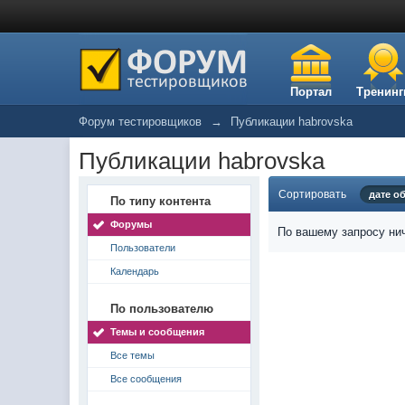
Портал
Тренинг
Форум тестировщиков
→
Публикации habrovska
Публикации habrovska
Сортировать
дате о
По типу контента
Форумы
По вашему запросу нич
Пользователи
Календарь
По пользователю
Темы и сообщения
Все темы
Все сообщения