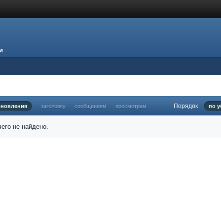
и
Порядок
бновления
заголовку
сообщениям
просмотрам
по 
его не найдено.