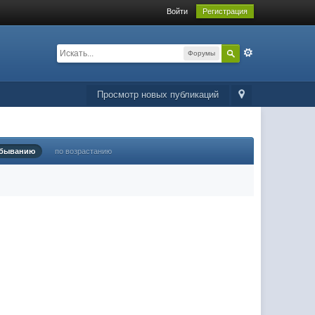
Войти
Регистрация
Форумы
Просмотр новых публикаций
убыванию
по возрастанию