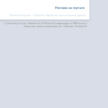
Реклама на портале
Правила форума
·
Политика обработки персональных данных
Community Forum Software by IP.Board
Русификация от IBResource
Лицензия зарегистрирована на: Software-Testing.Ru