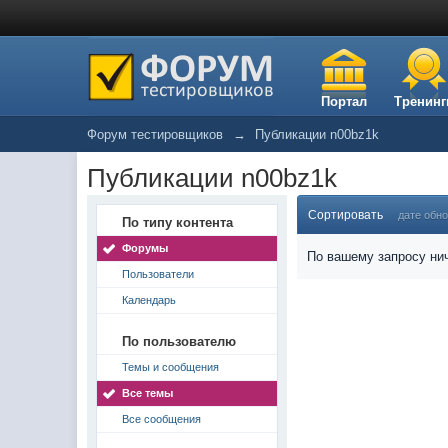
Портал
Тренинг
Форум тестировщиков
→
Публикации n00bz1k
Публикации n00bz1k
Сортировать
дате обн
По типу контента
Форумы
По вашему запросу нич
Пользователи
Календарь
По пользователю
Темы и сообщения
Все темы
Все сообщения