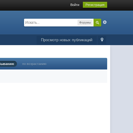
Войти
Регистрация
Форумы
Просмотр новых публикаций
быванию
по возрастанию