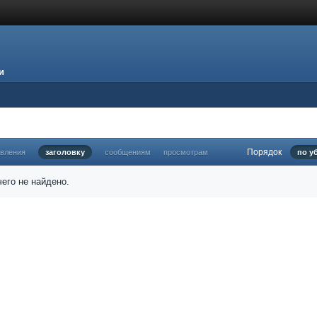
и
Порядок
овления
заголовку
сообщениям
просмотрам
по у
его не найдено.