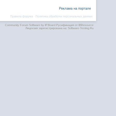
Реклама на портале
Правила форума
·
Политика обработки персональных данных
Community Forum Software by IP.Board
Русификация от IBResource
Лицензия зарегистрирована на: Software-Testing.Ru