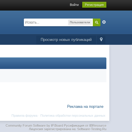
Войти
Регистрация
Пользователи
Просмотр новых публикаций
Реклама на портале
Правила форума
·
Политика обработки персональных данных
Community Forum Software by IP.Board
Русификация от IBResource
Лицензия зарегистрирована на: Software-Testing.Ru