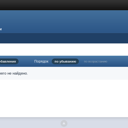
и
Порядок
обавления
по убыванию
по возрастанию
его не найдено.