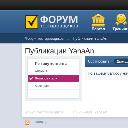
Портал
Тренинг
Форум тестировщиков
→
Публикации YanaAn
Публикации YanaAn
Сортировать
Дате д
По типу контента
Форумы
По вашему запросу нич
Пользователи
Календарь
Форум тестировщиков
→
Публикации YanaAn
Помощь