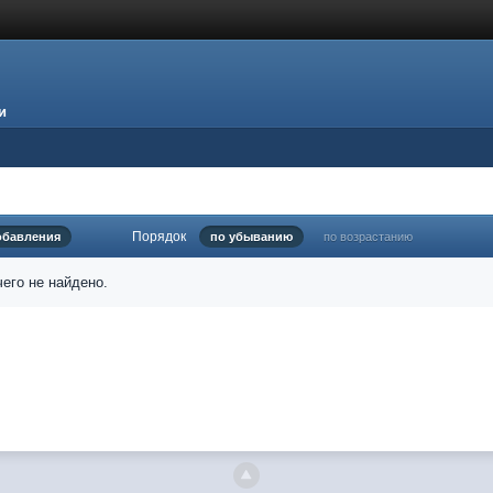
и
Порядок
обавления
по убыванию
по возрастанию
его не найдено.