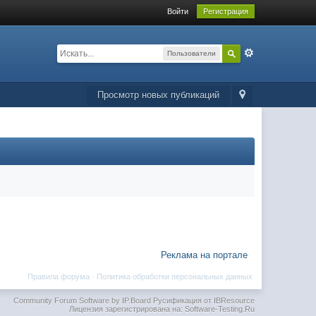
Войти
Регистрация
Пользователи
Просмотр новых публикаций
Реклама на портале
Правила форума
·
Политика обработки персональных данных
Community Forum Software by IP.Board
Русификация от IBResource
Лицензия зарегистрирована на: Software-Testing.Ru