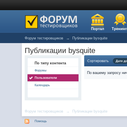
Портал
Тренинг
Форум тестировщиков
→
Публикации bysquite
Публикации bysquite
Сортировать
Дате д
По типу контента
Форумы
По вашему запросу нич
Пользователи
Календарь
Форум тестировщиков
→
Публикации bysquite
Помощь