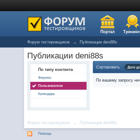
Портал
Тренинг
Форум тестировщиков
→
Публикации deni88s
Публикации deni88s
Сортировать
Дате д
По типу контента
Форумы
По вашему запросу нич
Пользователи
Календарь
Форум тестировщиков
→
Публикации deni88s
Помощь