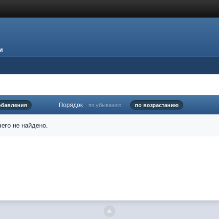
и
Порядок
обавления
по убыванию
по возрастанию
его не найдено.