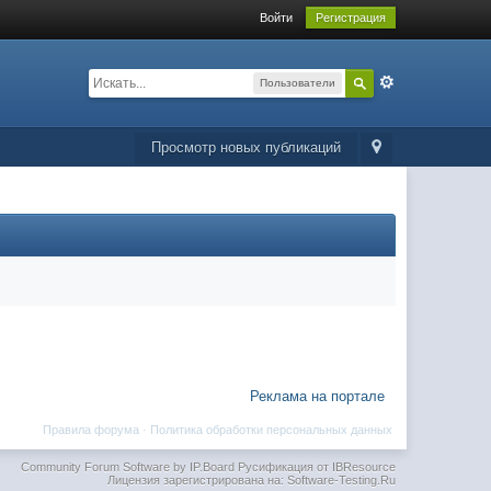
Войти
Регистрация
Пользователи
Просмотр новых публикаций
Реклама на портале
Правила форума
·
Политика обработки персональных данных
Community Forum Software by IP.Board
Русификация от IBResource
Лицензия зарегистрирована на: Software-Testing.Ru