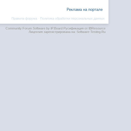
Реклама на портале
Правила форума
·
Политика обработки персональных данных
Community Forum Software by IP.Board
Русификация от IBResource
Лицензия зарегистрирована на: Software-Testing.Ru