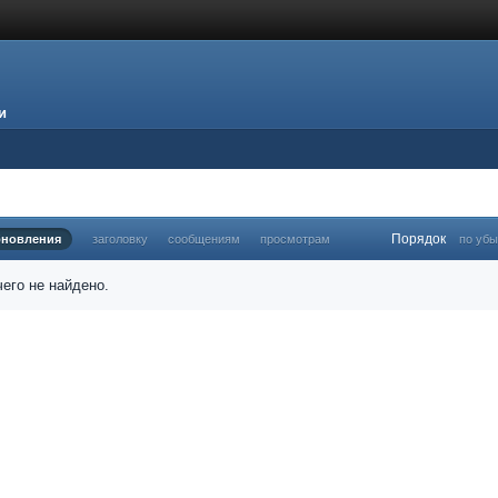
и
Порядок
бновления
заголовку
сообщениям
просмотрам
по уб
его не найдено.