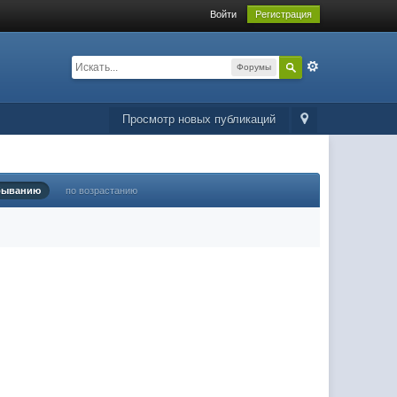
Войти
Регистрация
Форумы
Просмотр новых публикаций
быванию
по возрастанию