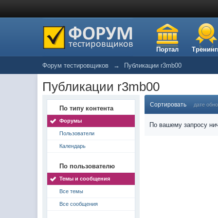
Портал
Тренинг
Форум тестировщиков
→
Публикации r3mb00
Публикации r3mb00
Сортировать
дате обн
По типу контента
Форумы
По вашему запросу нич
Пользователи
Календарь
По пользователю
Темы и сообщения
Все темы
Все сообщения