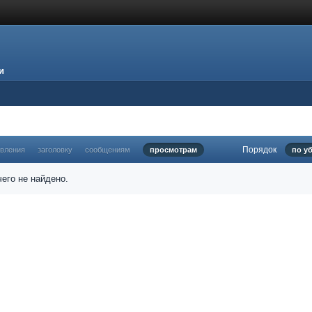
и
Порядок
овления
заголовку
сообщениям
просмотрам
по у
его не найдено.