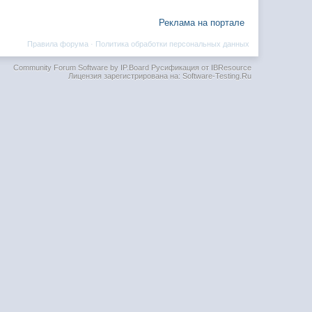
Реклама на портале
Правила форума
·
Политика обработки персональных данных
Community Forum Software by IP.Board
Русификация от IBResource
Лицензия зарегистрирована на: Software-Testing.Ru