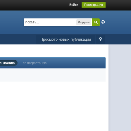
Войти
Регистрация
Форумы
Просмотр новых публикаций
убыванию
по возрастанию