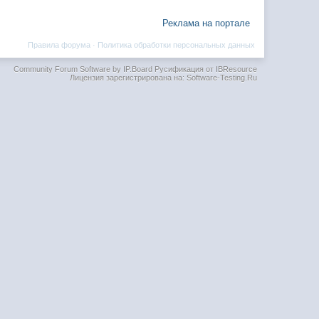
Реклама на портале
Правила форума
·
Политика обработки персональных данных
Community Forum Software by IP.Board
Русификация от IBResource
Лицензия зарегистрирована на: Software-Testing.Ru