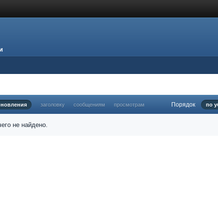
и
Порядок
бновления
заголовку
сообщениям
просмотрам
по 
его не найдено.