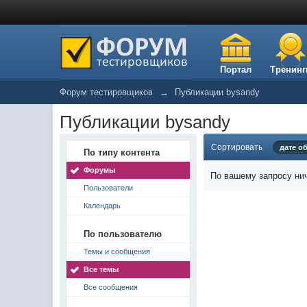
Портал
Тренинг
Форум тестировщиков
→
Публикации bysandy
Публикации bysandy
Сортировать
дате о
По типу контента
Форумы
По вашему запросу нич
Пользователи
Календарь
По пользователю
Темы и сообщения
Все темы
Все сообщения