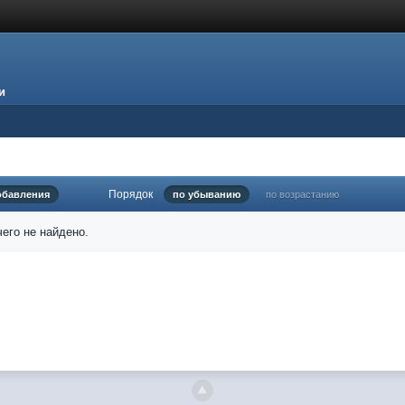
и
Порядок
обавления
по убыванию
по возрастанию
его не найдено.