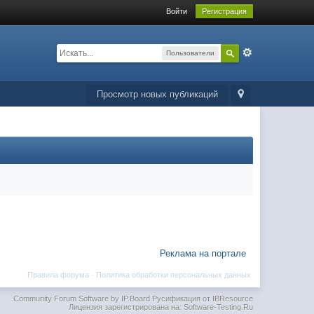
Войти
Регистрация
Пользователи
Просмотр новых публикаций
Реклама на портале
Правила форума
·
Политика обработки персональных данных
Community Forum Software by IP.Board
Русификация от IBResource
Лицензия зарегистрирована на: Software-Testing.Ru