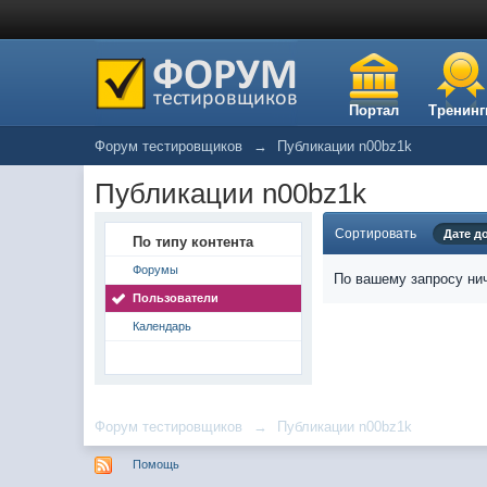
Портал
Тренинг
Форум тестировщиков
→
Публикации n00bz1k
Публикации n00bz1k
Сортировать
Дате д
По типу контента
Форумы
По вашему запросу нич
Пользователи
Календарь
Форум тестировщиков
→
Публикации n00bz1k
Помощь