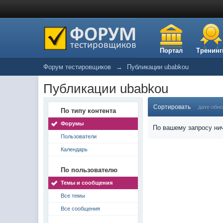
Портал
Тренинг
Форум тестировщиков
→
Публикации ubabkou
Публикации ubabkou
Сортировать
дате обн
По типу контента
Форумы
По вашему запросу нич
Пользователи
Календарь
По пользователю
Темы и сообщения
Все темы
Все сообщения