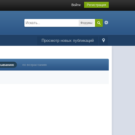
Войти
Регистрация
Форумы
Просмотр новых публикаций
быванию
по возрастанию