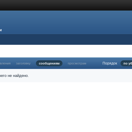
и
Порядок
овления
заголовку
сообщениям
просмотрам
по у
его не найдено.