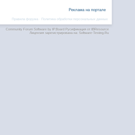
Реклама на портале
Правила форума
·
Политика обработки персональных данных
Community Forum Software by IP.Board
Русификация от IBResource
Лицензия зарегистрирована на: Software-Testing.Ru