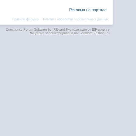
Реклама на портале
Правила форума
·
Политика обработки персональных данных
Community Forum Software by IP.Board
Русификация от IBResource
Лицензия зарегистрирована на: Software-Testing.Ru