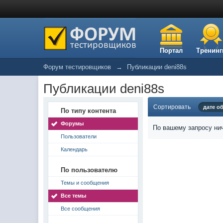
Портал
Тренинг
Форум тестировщиков
→
Публикации deni88s
Публикации deni88s
Сортировать
дате о
По типу контента
Форумы
По вашему запросу нич
Пользователи
Календарь
По пользователю
Темы и сообщения
Все темы
Все сообщения