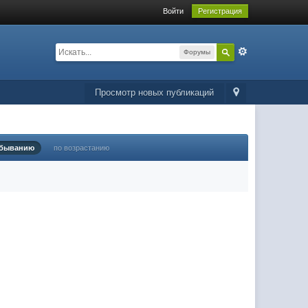
Войти
Регистрация
Форумы
Просмотр новых публикаций
убыванию
по возрастанию