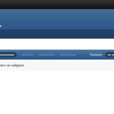
и
Порядок
бновления
заголовку
сообщениям
просмотрам
по 
его не найдено.