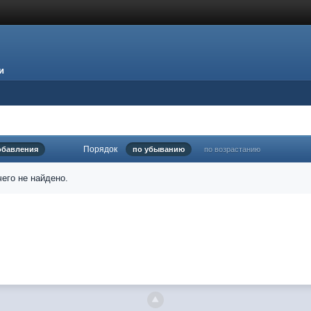
и
Порядок
обавления
по убыванию
по возрастанию
его не найдено.