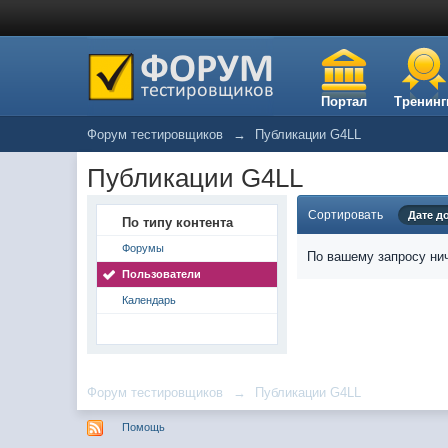
Портал
Тренинг
Форум тестировщиков
→
Публикации G4LL
Публикации G4LL
Сортировать
Дате д
По типу контента
Форумы
По вашему запросу нич
Пользователи
Календарь
Форум тестировщиков
→
Публикации G4LL
Помощь