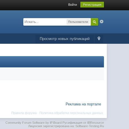
Войти
Регистрация
Пользователи
Просмотр новых публикаций
Реклама на портале
Правила форума
·
Политика обработки персональных данных
Community Forum Software by IP.Board
Русификация от IBResource
Лицензия зарегистрирована на: Software-Testing.Ru