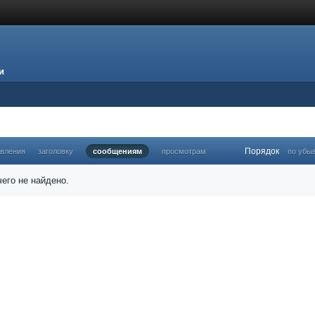
и
Порядок
овления
заголовку
сообщениям
просмотрам
по убы
его не найдено.