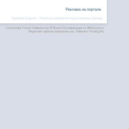
Реклама на портале
Правила форума
·
Политика обработки персональных данных
Community Forum Software by IP.Board
Русификация от IBResource
Лицензия зарегистрирована на: Software-Testing.Ru