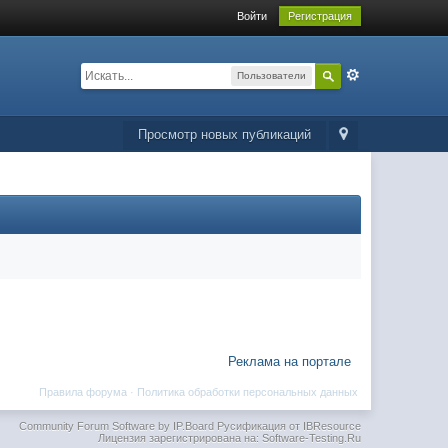
Войти
Регистрация
Пользователи
Просмотр новых публикаций
Реклама на портале
Правила форума
·
Политика обработки персональных данных
Community Forum Software by IP.Board
Русификация от IBResource
Лицензия зарегистрирована на: Software-Testing.Ru