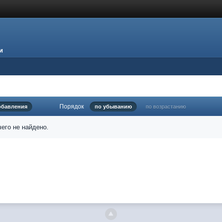
и
Порядок
обавления
по убыванию
по возрастанию
его не найдено.