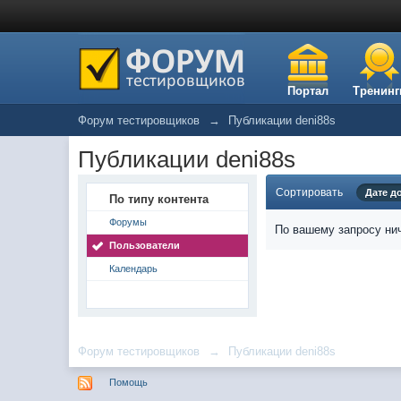
Портал
Тренинг
Форум тестировщиков
→
Публикации deni88s
Публикации deni88s
Сортировать
Дате д
По типу контента
Форумы
По вашему запросу нич
Пользователи
Календарь
Форум тестировщиков
→
Публикации deni88s
Помощь