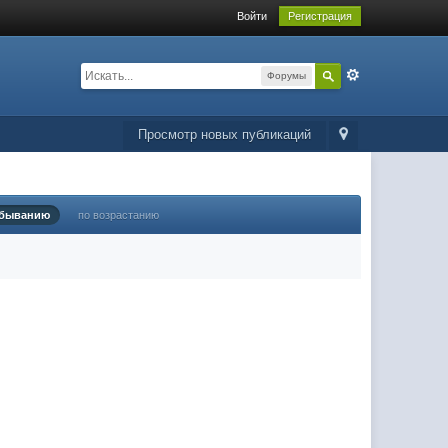
Войти
Регистрация
Форумы
Просмотр новых публикаций
убыванию
по возрастанию