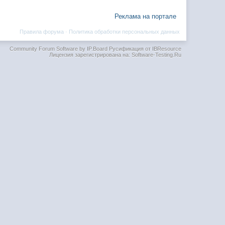
Реклама на портале
Правила форума
·
Политика обработки персональных данных
Community Forum Software by IP.Board
Русификация от IBResource
Лицензия зарегистрирована на: Software-Testing.Ru