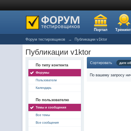
Портал
Тренинг
Форум тестировщиков
→
Публикации v1ktor
Публикации v1ktor
Сортировать
дате о
По типу контента
Форумы
По вашему запросу нич
Пользователи
Календарь
По пользователю
Темы и сообщения
Все темы
Все сообщения