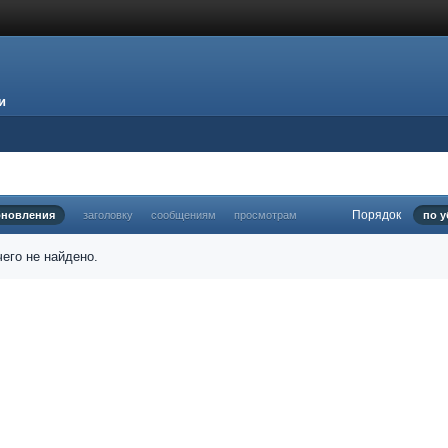
и
Порядок
бновления
заголовку
сообщениям
просмотрам
по 
его не найдено.