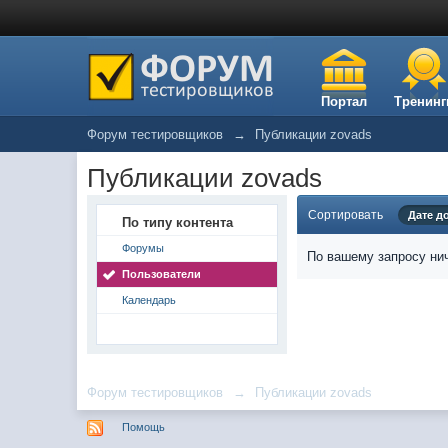
Портал
Тренинг
Форум тестировщиков
→
Публикации zovads
Публикации zovads
Сортировать
Дате д
По типу контента
Форумы
По вашему запросу нич
Пользователи
Календарь
Форум тестировщиков
→
Публикации zovads
Помощь