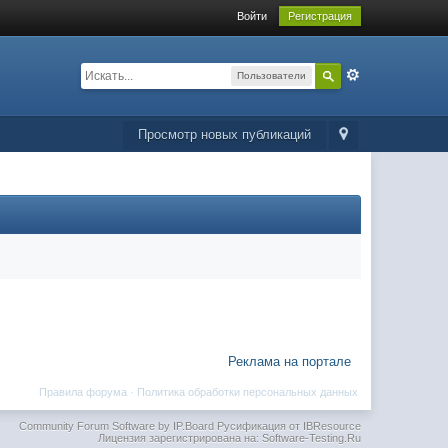
Войти
Регистрация
Пользователи
Просмотр новых публикаций
Реклама на портале
Правила форума
·
Политика обработки персональных данных
Community Forum Software by IP.Board
Русификация от IBResource
Лицензия зарегистрирована на: Software-Testing.Ru