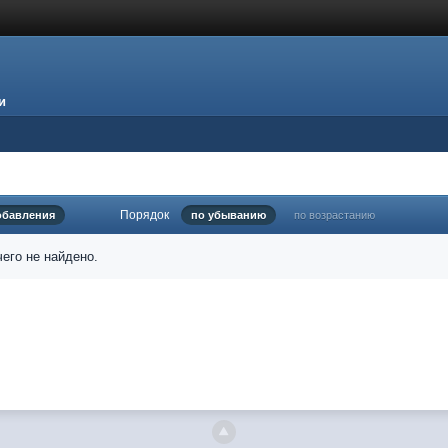
и
Порядок
обавления
по убыванию
по возрастанию
его не найдено.