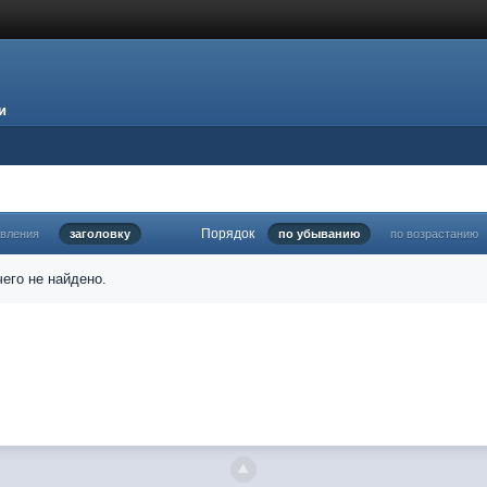
и
Порядок
овления
заголовку
по убыванию
по возрастанию
его не найдено.