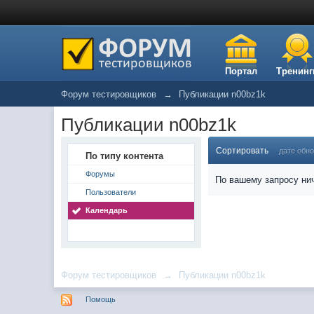
Портал
Тренинг
Форум тестировщиков
→
Публикации n00bz1k
Публикации n00bz1k
Сортировать
дате обн
По типу контента
Форумы
По вашему запросу нич
Пользователи
Календарь
Форум тестировщиков
→
Публикации n00bz1k
Помощь