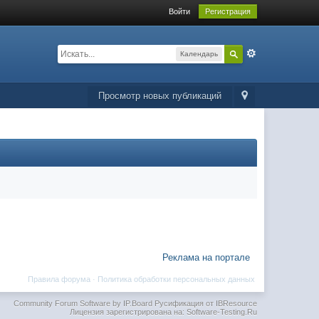
Войти
Регистрация
Календарь
Просмотр новых публикаций
Реклама на портале
Правила форума
·
Политика обработки персональных данных
Community Forum Software by IP.Board
Русификация от IBResource
Лицензия зарегистрирована на: Software-Testing.Ru