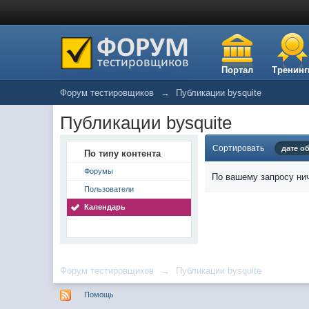
Портал
Тренинг
Форум тестировщиков
→
Публикации bysquite
Публикации bysquite
Сортировать
дате о
По типу контента
Форумы
По вашему запросу нич
Пользователи
Календарь
Форум тестировщиков
→
Публикации bysquite
Помощь