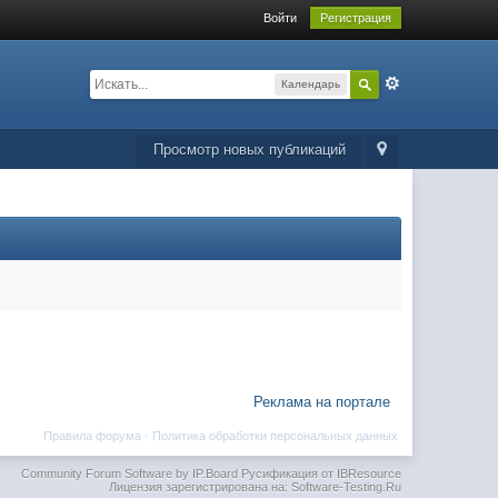
Войти
Регистрация
Календарь
Просмотр новых публикаций
Реклама на портале
Правила форума
·
Политика обработки персональных данных
Community Forum Software by IP.Board
Русификация от IBResource
Лицензия зарегистрирована на: Software-Testing.Ru