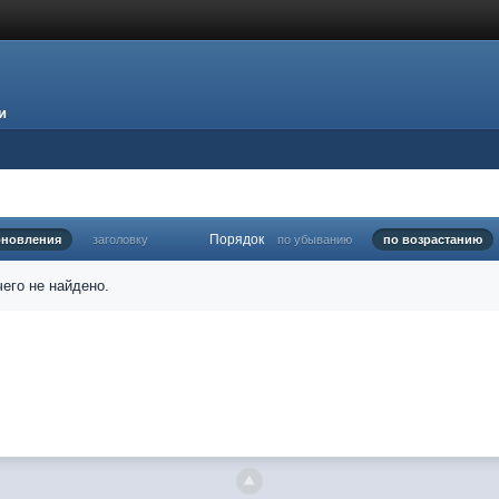
и
Порядок
бновления
заголовку
по убыванию
по возрастанию
его не найдено.