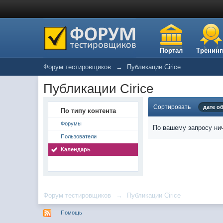
Портал
Тренинг
Форум тестировщиков
→
Публикации Cirice
Публикации Cirice
Сортировать
дате о
По типу контента
Форумы
По вашему запросу нич
Пользователи
Календарь
Форум тестировщиков
→
Публикации Cirice
Помощь