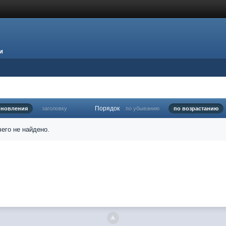
и
Порядок
бновления
заголовку
по убыванию
по возрастанию
его не найдено.