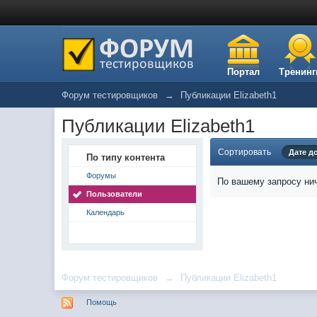
Портал
Тренинг
Форум тестировщиков
→
Публикации Elizabeth1
Публикации Elizabeth1
Сортировать
Дате д
По типу контента
Форумы
По вашему запросу нич
Пользователи
Календарь
Форум тестировщиков
→
Публикации Elizabeth1
Помощь