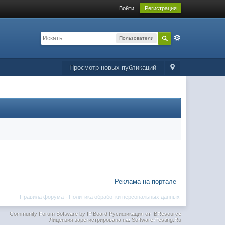
Войти
Регистрация
Пользователи
Просмотр новых публикаций
Реклама на портале
Правила форума
·
Политика обработки персональных данных
Community Forum Software by IP.Board
Русификация от IBResource
Лицензия зарегистрирована на: Software-Testing.Ru