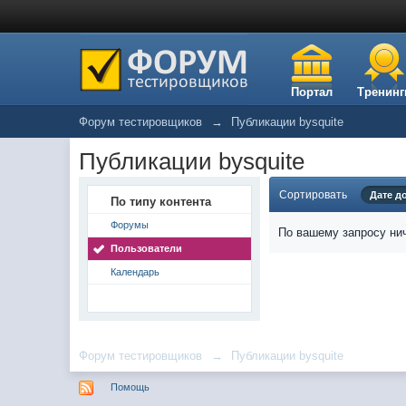
Портал
Тренинг
Форум тестировщиков
→
Публикации bysquite
Публикации bysquite
Сортировать
Дате д
По типу контента
Форумы
По вашему запросу нич
Пользователи
Календарь
Форум тестировщиков
→
Публикации bysquite
Помощь