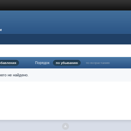
и
Порядок
обавления
по убыванию
по возрастанию
его не найдено.