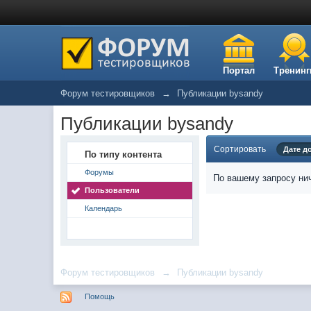
Портал
Тренинг
Форум тестировщиков
→
Публикации bysandy
Публикации bysandy
Сортировать
Дате д
По типу контента
Форумы
По вашему запросу нич
Пользователи
Календарь
Форум тестировщиков
→
Публикации bysandy
Помощь