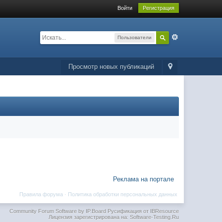
Войти
Регистрация
Пользователи
Просмотр новых публикаций
Реклама на портале
Правила форума
·
Политика обработки персональных данных
Community Forum Software by IP.Board
Русификация от IBResource
Лицензия зарегистрирована на: Software-Testing.Ru