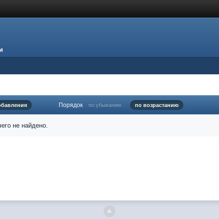
и
Порядок
обавления
по убыванию
по возрастанию
его не найдено.