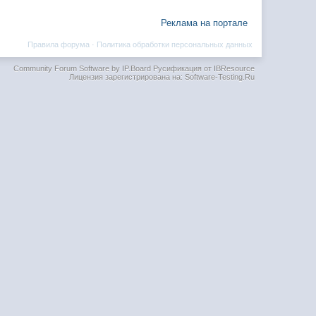
Реклама на портале
Правила форума
·
Политика обработки персональных данных
Community Forum Software by IP.Board
Русификация от IBResource
Лицензия зарегистрирована на: Software-Testing.Ru