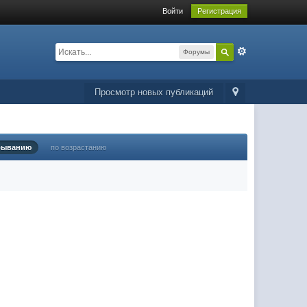
Войти
Регистрация
Форумы
Просмотр новых публикаций
быванию
по возрастанию