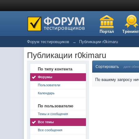
Портал
Тренинг
Форум тестировщиков
→
Публикации r0kimaru
Публикации r0kimaru
Сортировать
дате обн
По типу контента
Форумы
По вашему запросу нич
Пользователи
Календарь
По пользователю
Темы и сообщения
Все темы
Все сообщения