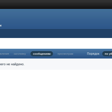
и
Порядок
овления
заголовку
сообщениям
просмотрам
по у
его не найдено.