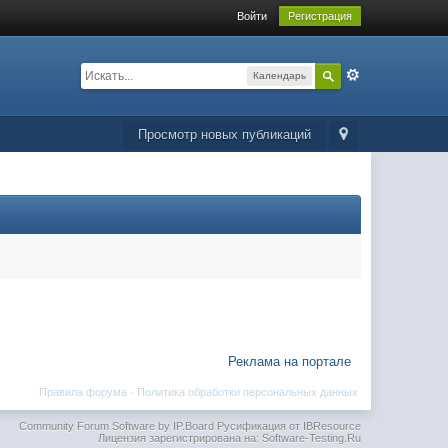
Войти
Регистрация
Календарь
Просмотр новых публикаций
Реклама на портале
Правила форума
·
Политика обработки персональных данных
Community Forum Software by IP.Board
Русификация от IBResource
Лицензия зарегистрирована на: Software-Testing.Ru