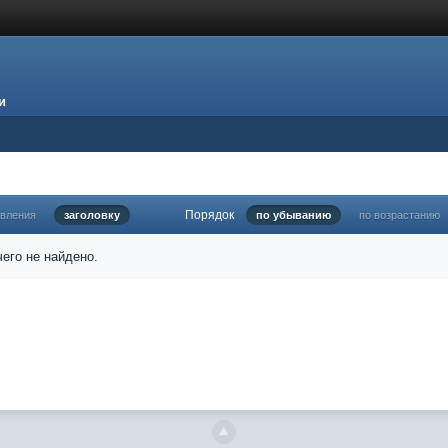
и
Порядок
овления
заголовку
по убыванию
по возрастанию
его не найдено.