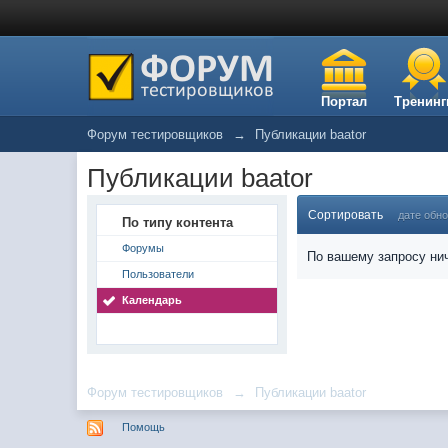
Портал
Тренинг
Форум тестировщиков
→
Публикации baator
Публикации baator
Сортировать
дате обн
По типу контента
Форумы
По вашему запросу нич
Пользователи
Календарь
Форум тестировщиков
→
Публикации baator
Помощь