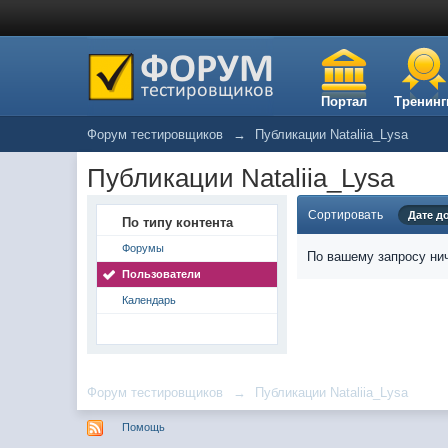
Портал
Тренинг
Форум тестировщиков
→
Публикации Nataliia_Lysa
Публикации Nataliia_Lysa
Сортировать
Дате д
По типу контента
Форумы
По вашему запросу нич
Пользователи
Календарь
Форум тестировщиков
→
Публикации Nataliia_Lysa
Помощь