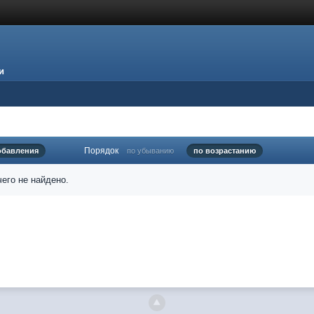
и
Порядок
обавления
по убыванию
по возрастанию
его не найдено.