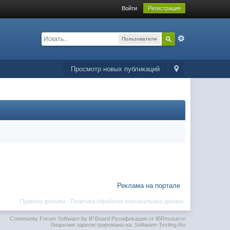
Войти
Регистрация
Пользователи
Просмотр новых публикаций
Реклама на портале
Правила форума
·
Политика обработки персональных данных
Community Forum Software by IP.Board
Русификация от IBResource
Лицензия зарегистрирована на: Software-Testing.Ru