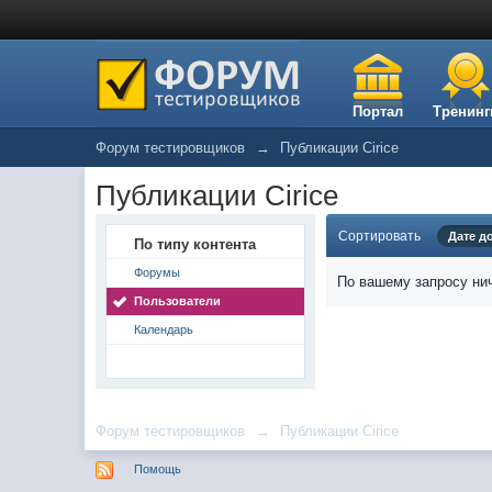
Портал
Тренинг
Форум тестировщиков
→
Публикации Cirice
Публикации Cirice
Сортировать
Дате д
По типу контента
Форумы
По вашему запросу нич
Пользователи
Календарь
Форум тестировщиков
→
Публикации Cirice
Помощь