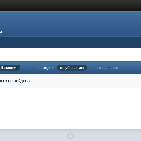
и
Порядок
обавления
по убыванию
по возрастанию
его не найдено.