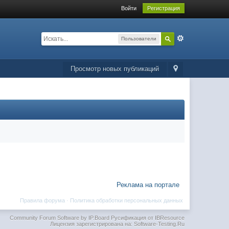
Войти
Регистрация
Пользователи
Просмотр новых публикаций
Реклама на портале
Правила форума
·
Политика обработки персональных данных
Community Forum Software by IP.Board
Русификация от IBResource
Лицензия зарегистрирована на: Software-Testing.Ru