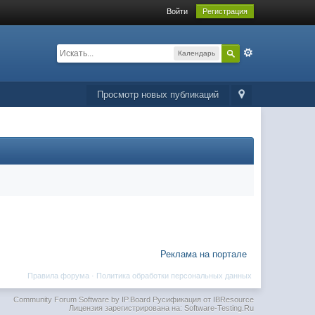
Войти
Регистрация
Календарь
Просмотр новых публикаций
Реклама на портале
Правила форума
·
Политика обработки персональных данных
Community Forum Software by IP.Board
Русификация от IBResource
Лицензия зарегистрирована на: Software-Testing.Ru