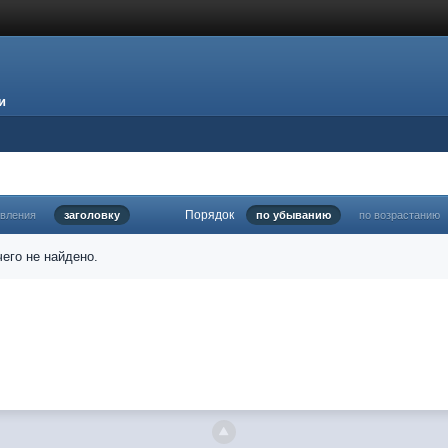
и
Порядок
овления
заголовку
по убыванию
по возрастанию
его не найдено.