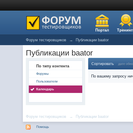
Портал
Тренинг
Форум тестировщиков
→
Публикации baator
Публикации baator
Сортировать
дате обн
По типу контента
Форумы
По вашему запросу нич
Пользователи
Календарь
Форум тестировщиков
→
Публикации baator
Помощь