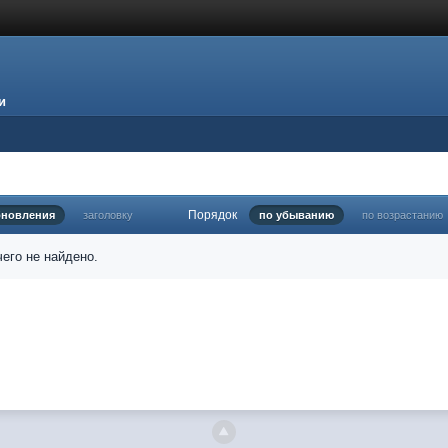
и
Порядок
бновления
заголовку
по убыванию
по возрастанию
его не найдено.