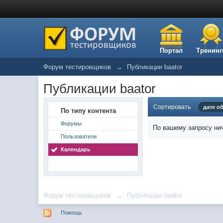
Портал
Тренинг
Форум тестировщиков
→
Публикации baator
Публикации baator
Сортировать
дате о
По типу контента
Форумы
По вашему запросу нич
Пользователи
Календарь
Форум тестировщиков
→
Публикации baator
Помощь