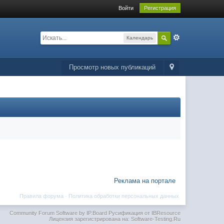
Войти
Регистрация
Календарь
Просмотр новых публикаций
Реклама на портале
Правила форума
·
Политика обработки персональных данных
Community Forum Software by IP.Board
Русификация от IBResource
Лицензия зарегистрирована на: Software-Testing.Ru