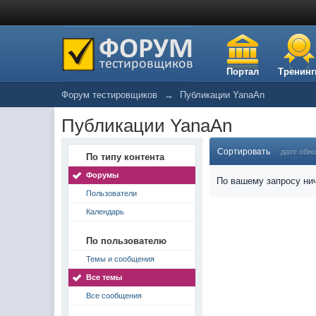
Портал
Тренинг
Форум тестировщиков
→
Публикации YanaAn
Публикации YanaAn
Сортировать
дате обн
По типу контента
Форумы
По вашему запросу нич
Пользователи
Календарь
По пользователю
Темы и сообщения
Все темы
Все сообщения