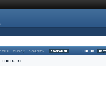
и
Порядок
овления
заголовку
сообщениям
просмотрам
по у
его не найдено.