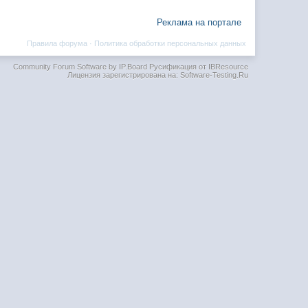
Реклама на портале
Правила форума
·
Политика обработки персональных данных
Community Forum Software by IP.Board
Русификация от IBResource
Лицензия зарегистрирована на: Software-Testing.Ru