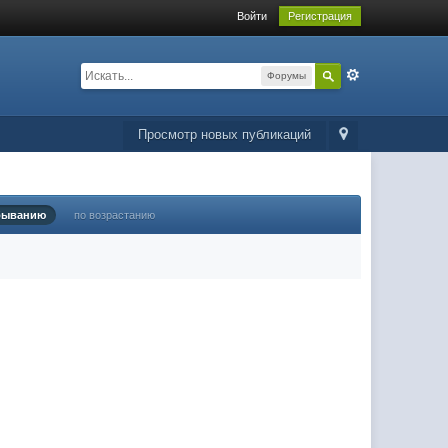
Войти
Регистрация
Форумы
Просмотр новых публикаций
быванию
по возрастанию