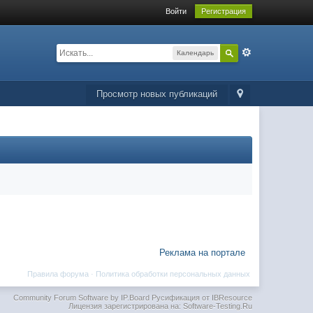
Войти
Регистрация
Календарь
Просмотр новых публикаций
Реклама на портале
Правила форума
·
Политика обработки персональных данных
Community Forum Software by IP.Board
Русификация от IBResource
Лицензия зарегистрирована на: Software-Testing.Ru