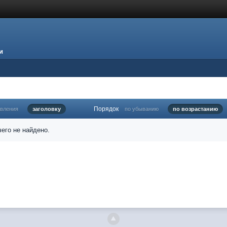
и
Порядок
овления
заголовку
по убыванию
по возрастанию
его не найдено.