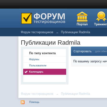
Портал
Тренинг
Форум тестировщиков
→
Публикации Radmila
Публикации Radmila
Сортировать
дате обн
По типу контента
Форумы
По вашему запросу нич
Пользователи
Календарь
Форум тестировщиков
→
Публикации Radmila
Помощь