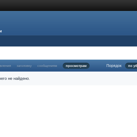
и
Порядок
овления
заголовку
сообщениям
просмотрам
по у
его не найдено.