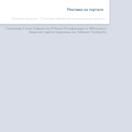
Реклама на портале
Правила форума
·
Политика обработки персональных данных
Community Forum Software by IP.Board
Русификация от IBResource
Лицензия зарегистрирована на: Software-Testing.Ru