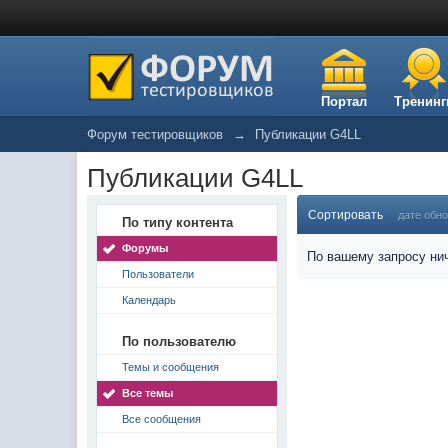
Портал
Тренинг
Форум тестировщиков
→
Публикации G4LL
Публикации G4LL
Сортировать
дате обн
По типу контента
Форумы
По вашему запросу нич
Пользователи
Календарь
По пользователю
Темы и сообщения
Все темы
Все сообщения