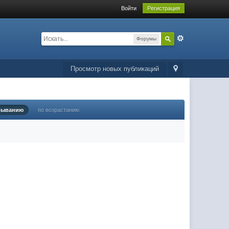
Войти
Регистрация
Форумы
Просмотр новых публикаций
быванию
по возрастанию