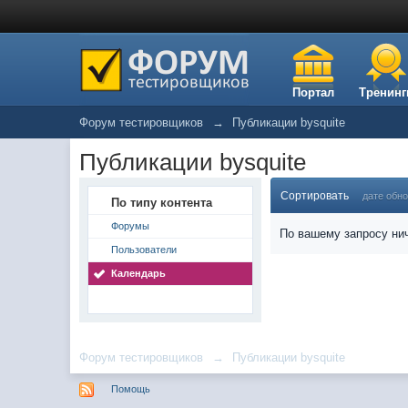
Портал
Тренинг
Форум тестировщиков
→
Публикации bysquite
Публикации bysquite
Сортировать
дате обн
По типу контента
Форумы
По вашему запросу нич
Пользователи
Календарь
Форум тестировщиков
→
Публикации bysquite
Помощь