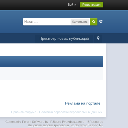
Войти
Регистрация
Календарь
Просмотр новых публикаций
Реклама на портале
Правила форума
·
Политика обработки персональных данных
Community Forum Software by IP.Board
Русификация от IBResource
Лицензия зарегистрирована на: Software-Testing.Ru