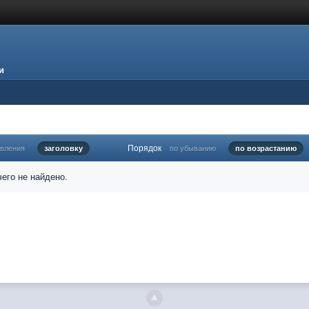
и
Порядок
овления
заголовку
по убыванию
по возрастанию
его не найдено.