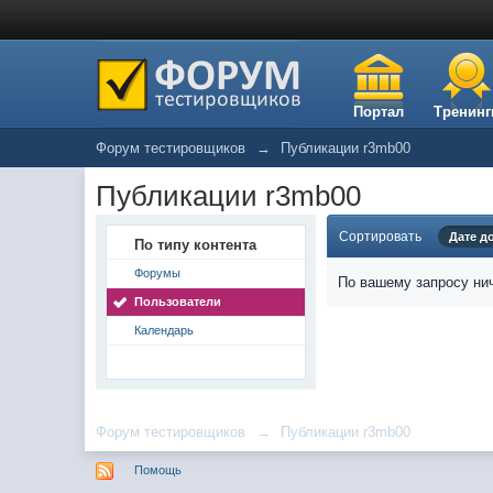
Портал
Тренинг
Форум тестировщиков
→
Публикации r3mb00
Публикации r3mb00
Сортировать
Дате д
По типу контента
Форумы
По вашему запросу нич
Пользователи
Календарь
Форум тестировщиков
→
Публикации r3mb00
Помощь