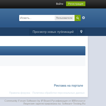
Войти
Регистрация
Пользователи
Просмотр новых публикаций
Реклама на портале
Правила форума
·
Политика обработки персональных данных
Community Forum Software by IP.Board
Русификация от IBResource
Лицензия зарегистрирована на: Software-Testing.Ru