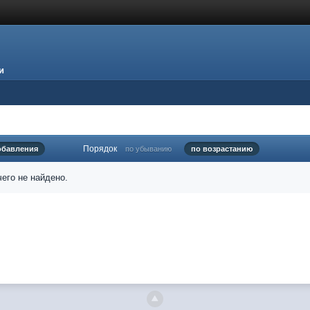
и
Порядок
обавления
по убыванию
по возрастанию
его не найдено.