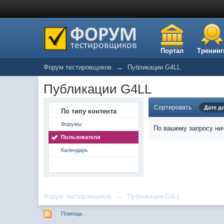
Портал
Тренинг
Форум тестировщиков
→
Публикации G4LL
Публикации G4LL
Сортировать
Дате д
По типу контента
Форумы
По вашему запросу нич
Пользователи
Календарь
Форум тестировщиков
→
Публикации G4LL
Помощь