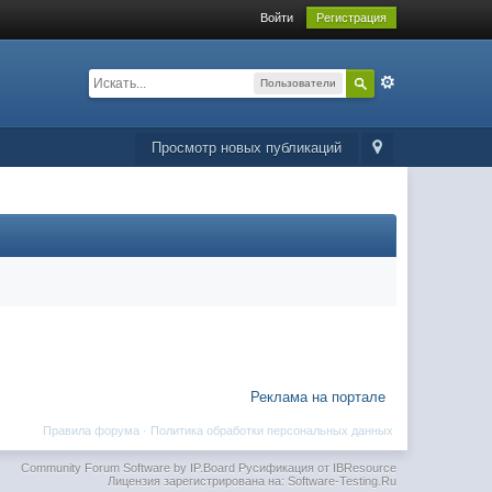
Войти
Регистрация
Пользователи
Просмотр новых публикаций
Реклама на портале
Правила форума
·
Политика обработки персональных данных
Community Forum Software by IP.Board
Русификация от IBResource
Лицензия зарегистрирована на: Software-Testing.Ru