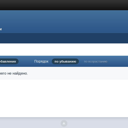
и
Порядок
обавления
по убыванию
по возрастанию
его не найдено.