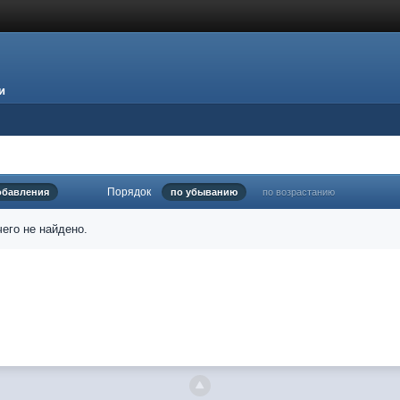
и
Порядок
обавления
по убыванию
по возрастанию
его не найдено.