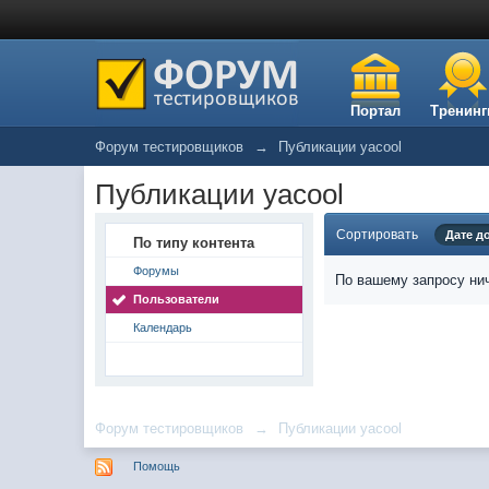
Портал
Тренинг
Форум тестировщиков
→
Публикации yacool
Публикации yacool
Сортировать
Дате д
По типу контента
Форумы
По вашему запросу нич
Пользователи
Календарь
Форум тестировщиков
→
Публикации yacool
Помощь