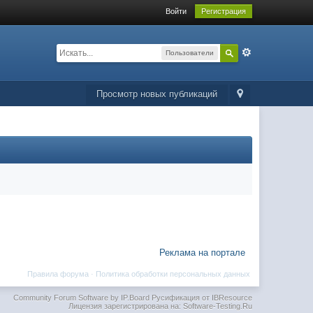
Войти
Регистрация
Пользователи
Просмотр новых публикаций
Реклама на портале
Правила форума
·
Политика обработки персональных данных
Community Forum Software by IP.Board
Русификация от IBResource
Лицензия зарегистрирована на: Software-Testing.Ru