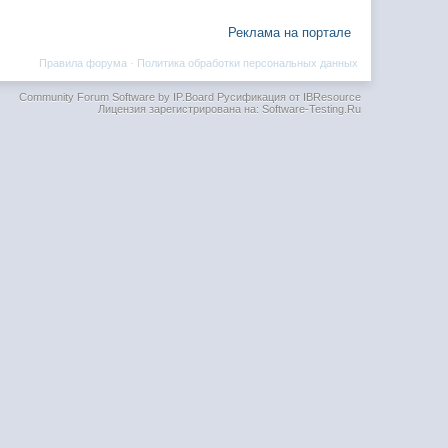
Реклама на портале
Правила форума
·
Политика обработки персональных данных
Community Forum Software by IP.Board
Русификация от IBResource
Лицензия зарегистрирована на: Software-Testing.Ru