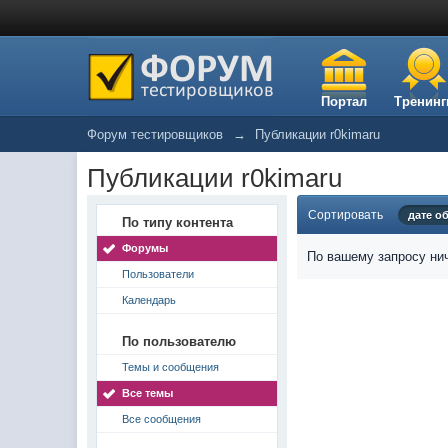
Портал
Тренинг
Форум тестировщиков
→
Публикации r0kimaru
Публикации r0kimaru
Сортировать
дате о
По типу контента
Форумы
По вашему запросу нич
Пользователи
Календарь
По пользователю
Темы и сообщения
Все темы
Все сообщения