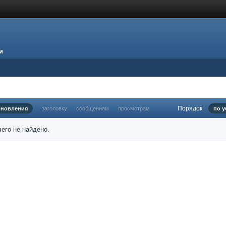
и
Порядок
бновления
заголовку
сообщениям
просмотрам
по 
его не найдено.