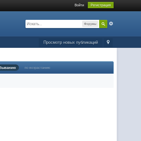
Войти
Регистрация
Форумы
Просмотр новых публикаций
убыванию
по возрастанию