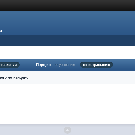
и
Порядок
обавления
по убыванию
по возрастанию
его не найдено.