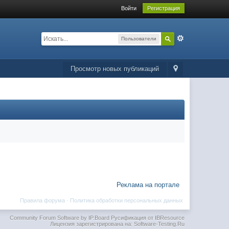
Войти
Регистрация
Пользователи
Просмотр новых публикаций
Реклама на портале
Правила форума
·
Политика обработки персональных данных
Community Forum Software by IP.Board
Русификация от IBResource
Лицензия зарегистрирована на: Software-Testing.Ru