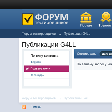
Портал
Тренинг
Форум тестировщиков
→
Публикации G4LL
Публикации G4LL
Сортировать
Дате д
По типу контента
Форумы
По вашему запросу нич
Пользователи
Календарь
Форум тестировщиков
→
Публикации G4LL
Помощь