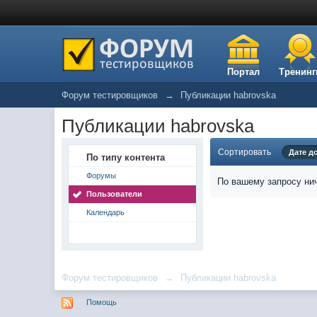
Портал
Тренинг
Форум тестировщиков
→
Публикации habrovska
Публикации habrovska
Сортировать
Дате д
По типу контента
Форумы
По вашему запросу нич
Пользователи
Календарь
Форум тестировщиков
→
Публикации habrovska
Помощь