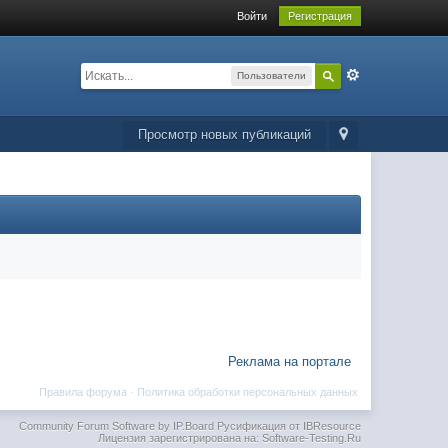
Войти
Регистрация
Пользователи
Просмотр новых публикаций
Реклама на портале
Правила форума
·
Политика обработки персональных данных
Community Forum Software by IP.Board
Русификация от IBResource
Лицензия зарегистрирована на: Software-Testing.Ru