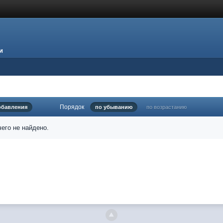
и
Порядок
обавления
по убыванию
по возрастанию
его не найдено.