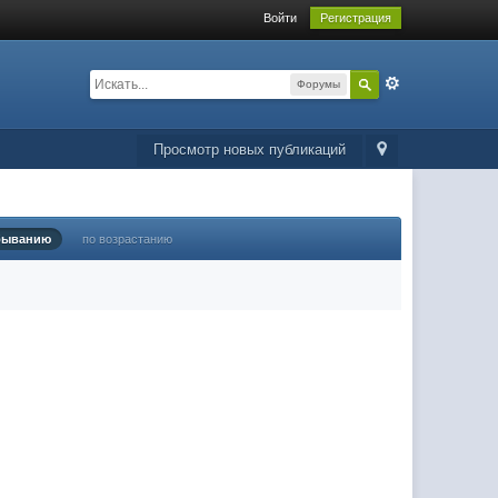
Войти
Регистрация
Форумы
Просмотр новых публикаций
быванию
по возрастанию