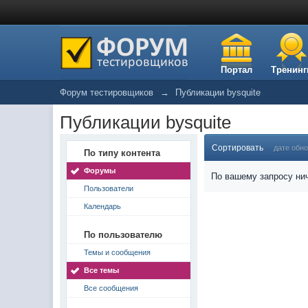
Портал
Тренинг
Форум тестировщиков
→
Публикации bysquite
Публикации bysquite
Сортировать
дате обн
По типу контента
Форумы
По вашему запросу нич
Пользователи
Календарь
По пользователю
Темы и сообщения
Все темы
Все сообщения