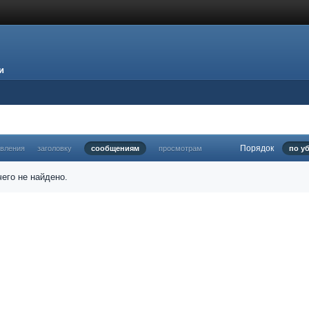
и
Порядок
овления
заголовку
сообщениям
просмотрам
по у
его не найдено.