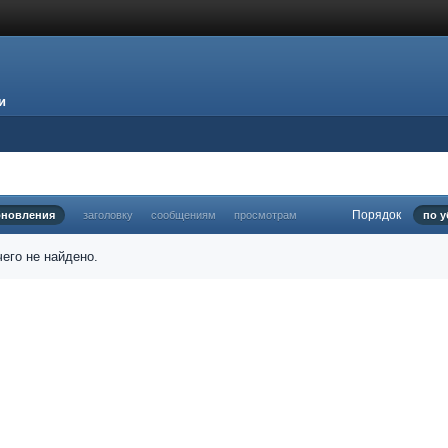
и
Порядок
бновления
заголовку
сообщениям
просмотрам
по 
его не найдено.