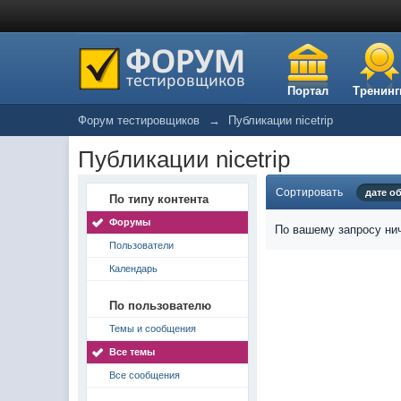
Портал
Тренинг
Форум тестировщиков
→
Публикации nicetrip
Публикации nicetrip
Сортировать
дате о
По типу контента
Форумы
По вашему запросу нич
Пользователи
Календарь
По пользователю
Темы и сообщения
Все темы
Все сообщения