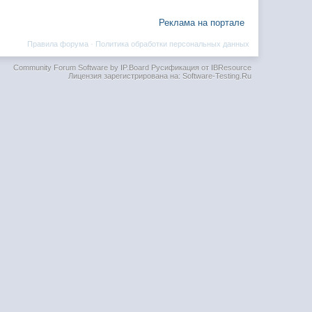
Реклама на портале
Правила форума
·
Политика обработки персональных данных
Community Forum Software by IP.Board
Русификация от IBResource
Лицензия зарегистрирована на: Software-Testing.Ru