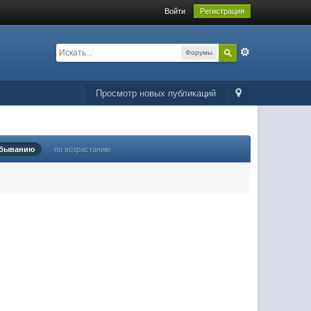
Войти
Регистрация
Форумы
Просмотр новых публикаций
убыванию
по возрастанию