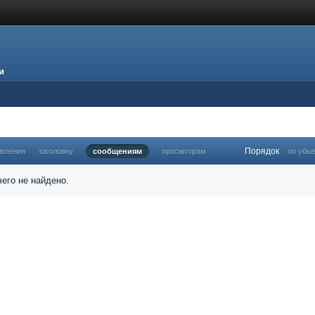
и
Порядок
овления
заголовку
сообщениям
просмотрам
по убы
его не найдено.