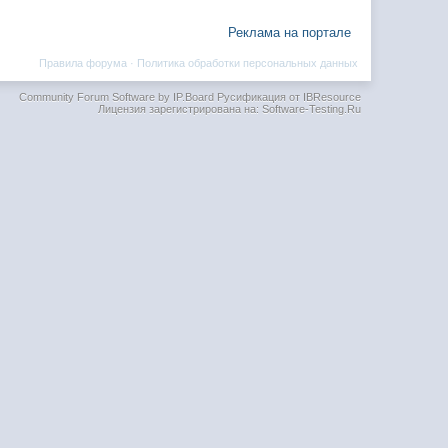
Реклама на портале
Правила форума
·
Политика обработки персональных данных
Community Forum Software by IP.Board
Русификация от IBResource
Лицензия зарегистрирована на: Software-Testing.Ru