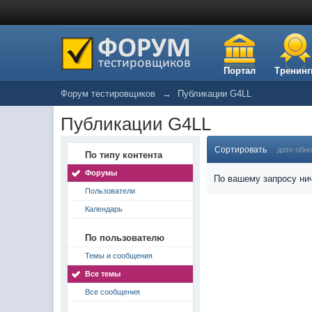
Портал
Тренинг
Форум тестировщиков
→
Публикации G4LL
Публикации G4LL
Сортировать
дате обн
По типу контента
Форумы
По вашему запросу нич
Пользователи
Календарь
По пользователю
Темы и сообщения
Все темы
Все сообщения