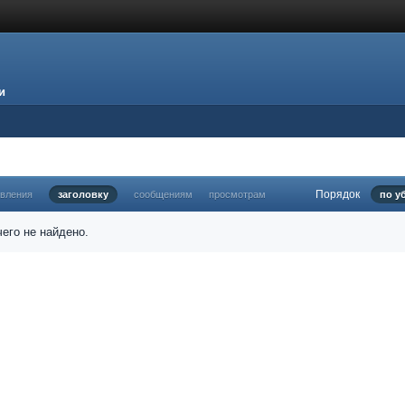
и
Порядок
овления
заголовку
сообщениям
просмотрам
по у
его не найдено.