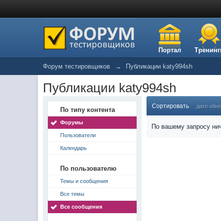
Портал
Тренинг
Форум тестировщиков
→
Публикации katy994sh
Публикации katy994sh
Сортировать
дате обн
По типу контента
Форумы
По вашему запросу нич
Пользователи
Календарь
По пользователю
Темы и сообщения
Все темы
Все сообщения