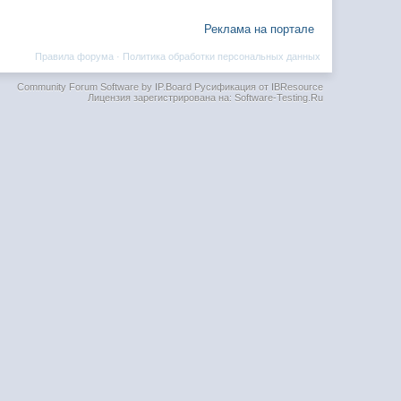
Реклама на портале
Правила форума
·
Политика обработки персональных данных
Community Forum Software by IP.Board
Русификация от IBResource
Лицензия зарегистрирована на: Software-Testing.Ru