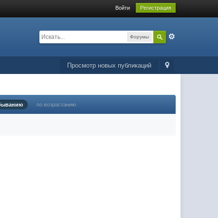
Войти
Регистрация
Форумы
Просмотр новых публикаций
быванию
по возрастанию