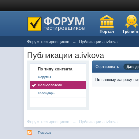
Портал
Тренинг
Форум тестировщиков
→
Публикации a.ivkova
Публикации a.ivkova
Сортировать
Дате д
По типу контента
Форумы
По вашему запросу нич
Пользователи
Календарь
Форум тестировщиков
→
Публикации a.ivkova
Помощь