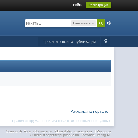
Войти
Регистрация
Пользователи
Просмотр новых публикаций
Реклама на портале
Правила форума
·
Политика обработки персональных данных
Community Forum Software by IP.Board
Русификация от IBResource
Лицензия зарегистрирована на: Software-Testing.Ru