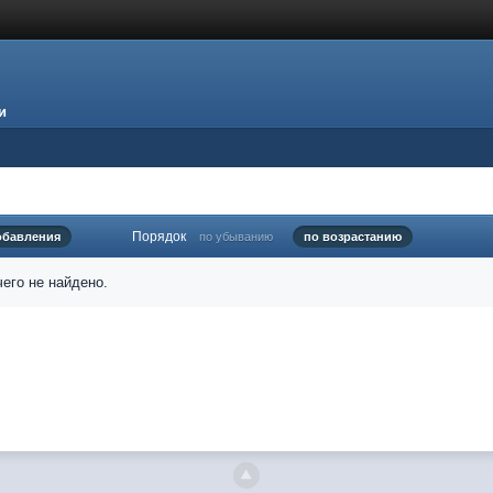
и
Порядок
обавления
по убыванию
по возрастанию
его не найдено.