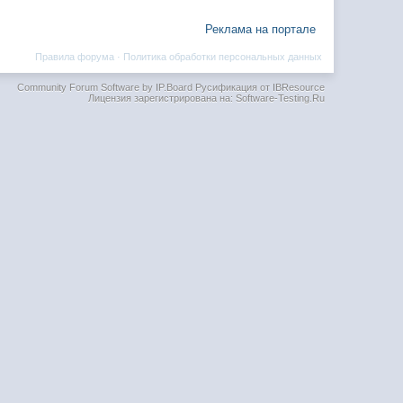
Реклама на портале
Правила форума
·
Политика обработки персональных данных
Community Forum Software by IP.Board
Русификация от IBResource
Лицензия зарегистрирована на: Software-Testing.Ru