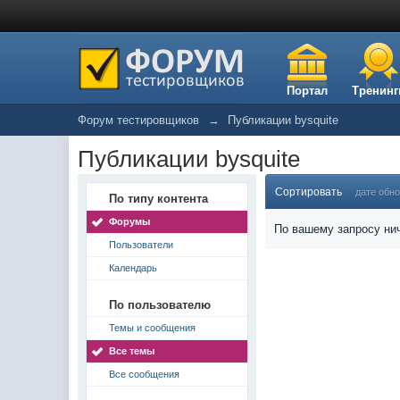
Портал
Тренинг
Форум тестировщиков
→
Публикации bysquite
Публикации bysquite
Сортировать
дате обн
По типу контента
Форумы
По вашему запросу нич
Пользователи
Календарь
По пользователю
Темы и сообщения
Все темы
Все сообщения