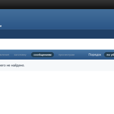
и
Порядок
овления
заголовку
сообщениям
просмотрам
по у
его не найдено.