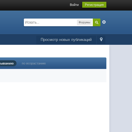
Войти
Регистрация
Форумы
Просмотр новых публикаций
быванию
по возрастанию