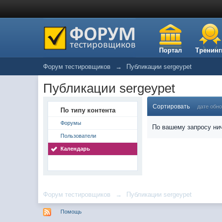
Портал
Тренинг
Форум тестировщиков
→
Публикации sergeypet
Публикации sergeypet
Сортировать
дате обн
По типу контента
Форумы
По вашему запросу нич
Пользователи
Календарь
Форум тестировщиков
→
Публикации sergeypet
Помощь