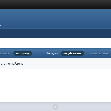
и
Порядок
овления
заголовку
по убыванию
по возрастанию
его не найдено.